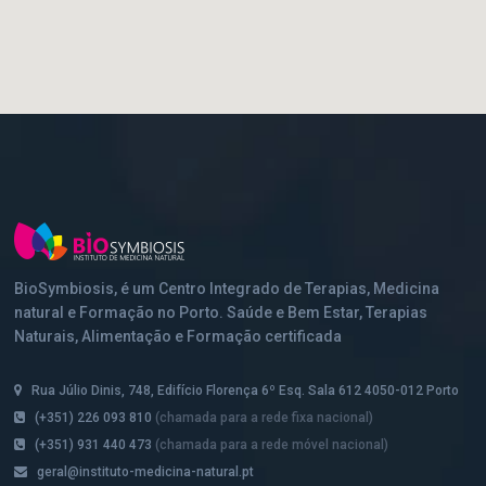
google maps html
BioSymbiosis, é um Centro Integrado de Terapias, Medicina
natural e Formação no Porto. Saúde e Bem Estar, Terapias
Naturais, Alimentação e Formação certificada
Rua Júlio Dinis, 748, Edifício Florença 6º Esq. Sala 612 4050-012 Porto
(+351) 226 093 810
(chamada para a rede fixa nacional)
(+351) 931 440 473
(chamada para a rede móvel nacional)
geral@instituto-medicina-natural.pt