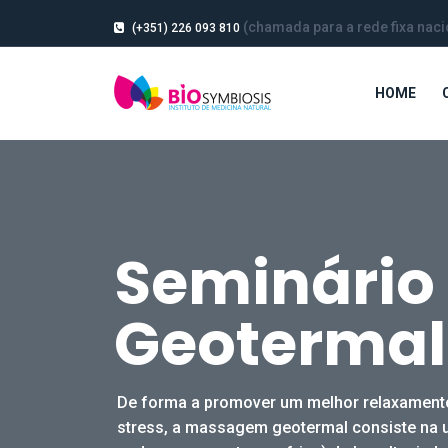
(chamada para a rede fixa naci
(+351) 226 093 810
HOME
Seminári
Geotermal
De forma a promover um melhor relaxamento
stress, a massagem geotermal consiste na u