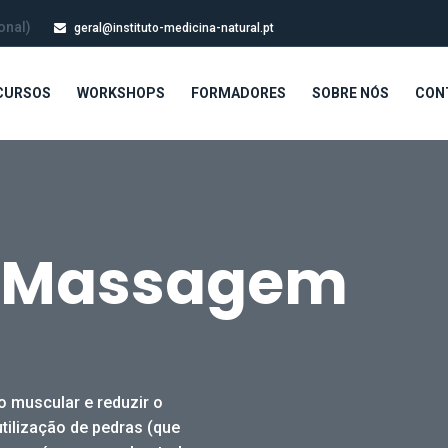
onal)
geral@instituto-medicina-natural.pt
CURSOS
WORKSHOPS
FORMADORES
SOBRE NÓS
CON
o Massagem
 muscular e reduzir o
tilização de pedras (que