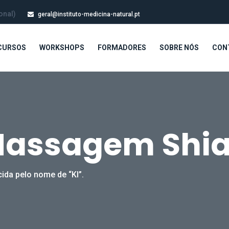
onal)
geral@instituto-medicina-natural.pt
CURSOS
WORKSHOPS
FORMADORES
SOBRE NÓS
CON
Massagem Shia
da pelo nome de “KI”.