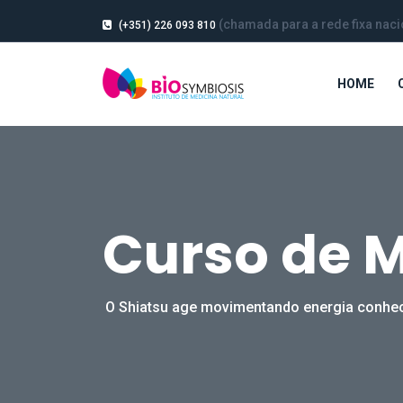
(chamada para a rede fixa naci
(+351) 226 093 810
HOME
Curso de 
O Shiatsu age movimentando energia conheci