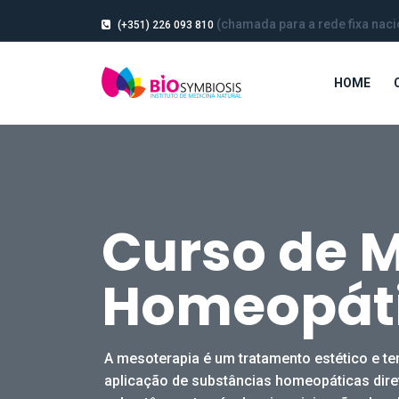
(chamada para a rede fixa naci
(+351) 226 093 810
HOME
Curso de 
Homeopát
A mesoterapia é um tratamento estético e te
aplicação de substâncias homeopáticas dire