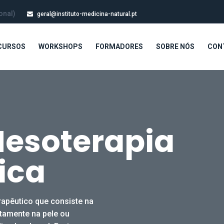
onal)
geral@instituto-medicina-natural.pt
CURSOS
WORKSHOPS
FORMADORES
SOBRE NÓS
CON
Mesoterapia
ica
rapêutico que consiste na
tamente na pele ou