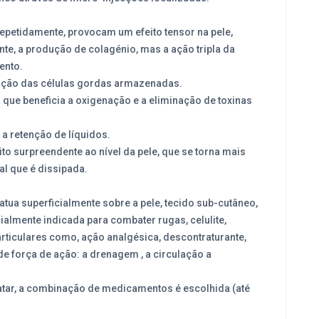
epetidamente, provocam um efeito tensor na pele,
te, a produção de colagénio, mas a ação tripla da
ento.
dação das células gordas armazenadas.
a que beneficia a oxigenação e a eliminação de toxinas
 a retenção de líquidos.
o surpreendente ao nível da pele, que se torna mais
al que é dissipada.
tua superficialmente sobre a pele, tecido sub-cutâneo,
almente indicada para combater rugas, celulite,
ticulares como, ação analgésica, descontraturante,
 de força de ação: a drenagem , a circulação a
atar, a combinação de medicamentos é escolhida (até