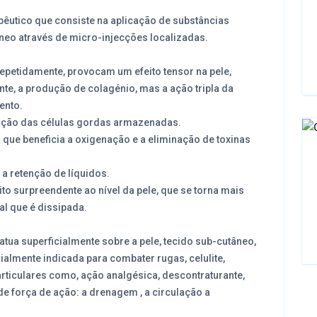
pêutico que consiste na aplicação de substâncias
neo através de micro-injecções localizadas.
epetidamente, provocam um efeito tensor na pele,
te, a produção de colagénio, mas a ação tripla da
ento.
dação das células gordas armazenadas.
a que beneficia a oxigenação e a eliminação de toxinas
 a retenção de líquidos.
o surpreendente ao nível da pele, que se torna mais
al que é dissipada.
tua superficialmente sobre a pele, tecido sub-cutâneo,
almente indicada para combater rugas, celulite,
ticulares como, ação analgésica, descontraturante,
 de força de ação: a drenagem , a circulação a