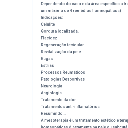
Dependendo do caso e da área específica a tr
um máximo de 4 remédios homeopáticos)
Indicações:
Celulite
Gordura localizada.
Flacidez
Regeneração tecidular
Revitalização da pele
Rugas
Estrias
Processos Reumáticos
Patologias Desportivas
Neurologia
Angiologia
Tratamento da dor
Tratamentos anti-inflamatórios
Resumindo...
A mesoterapia é um tratamento estético e tera
homeopáticas diretamente na pele ou subcutâ