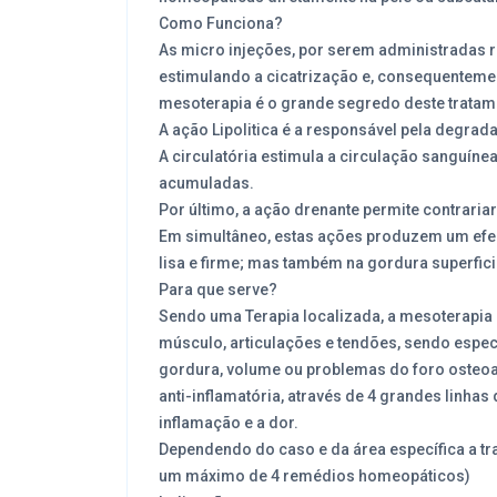
Como Funciona?
As micro injeções, por serem administradas r
estimulando a cicatrização e, consequentemen
mesoterapia é o grande segredo deste tratam
A ação Lipolitica é a responsável pela degra
A circulatória estimula a circulação sanguíne
acumuladas.
Por último, a ação drenante permite contrariar
Em simultâneo, estas ações produzem um efeit
lisa e firme; mas também na gordura superfici
Para que serve?
Sendo uma Terapia localizada, a mesoterapia a
músculo, articulações e tendões, sendo especi
gordura, volume ou problemas do foro osteoar
anti-inflamatória, através de 4 grandes linhas
inflamação e a dor.
Dependendo do caso e da área específica a tr
um máximo de 4 remédios homeopáticos)