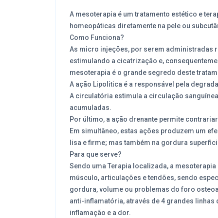
A mesoterapia é um tratamento estético e tera
homeopáticas diretamente na pele ou subcutâ
Como Funciona?
As micro injeções, por serem administradas r
estimulando a cicatrização e, consequentemen
mesoterapia é o grande segredo deste tratam
A ação Lipolitica é a responsável pela degra
A circulatória estimula a circulação sanguíne
acumuladas.
Por último, a ação drenante permite contrariar
Em simultâneo, estas ações produzem um efeit
lisa e firme; mas também na gordura superfici
Para que serve?
Sendo uma Terapia localizada, a mesoterapia a
músculo, articulações e tendões, sendo especi
gordura, volume ou problemas do foro osteoar
anti-inflamatória, através de 4 grandes linhas
inflamação e a dor.